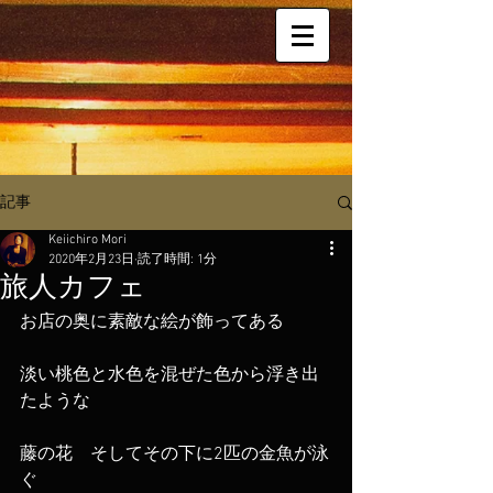
記事
Keiichiro Mori
2020年2月23日
読了時間: 1分
旅人カフェ
お店の奥に素敵な絵が飾ってある
淡い桃色と水色を混ぜた色から浮き出
たような
藤の花　そしてその下に2匹の金魚が泳
ぐ