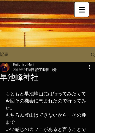
記事
Keiichiro Mori
2017年9月8日
読了時間: 1分
早池峰神社
もともと早池峰山には行ってみたくて
今回その機会に恵まれたので行ってみ
た。
もちろん登山はできないから、その麓
まで
いい感じのカフェがあると言うことで