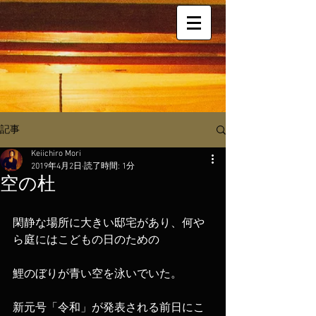
記事
Keiichiro Mori
2019年4月2日
読了時間: 1分
空の杜
閑静な場所に大きい邸宅があり、何や
ら庭にはこどもの日のための
鯉のぼりが青い空を泳いでいた。
新元号「令和」が発表される前日にこ