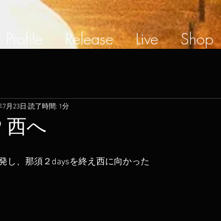
Profile
Release
Live
Shop
年7月23日
読了時間: 1分
19 西へ
を出発し、那須２daysを終え西に向かった