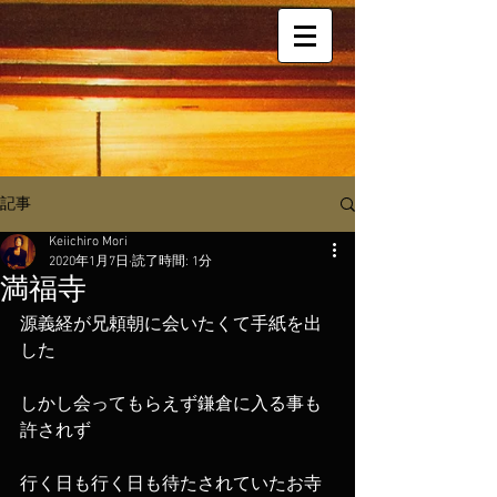
記事
Keiichiro Mori
2020年1月7日
読了時間: 1分
満福寺
源義経が兄頼朝に会いたくて手紙を出
した
しかし会ってもらえず鎌倉に入る事も
許されず
行く日も行く日も待たされていたお寺