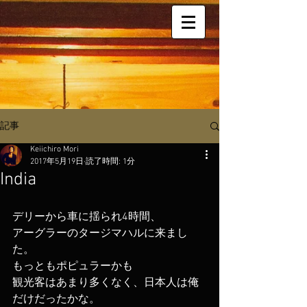
記事
Keiichiro Mori
2017年5月19日
読了時間: 1分
India
デリーから車に揺られ4時間、
アーグラーのタージマハルに来まし
た。
もっともポピュラーかも
観光客はあまり多くなく、日本人は俺
だけだったかな。