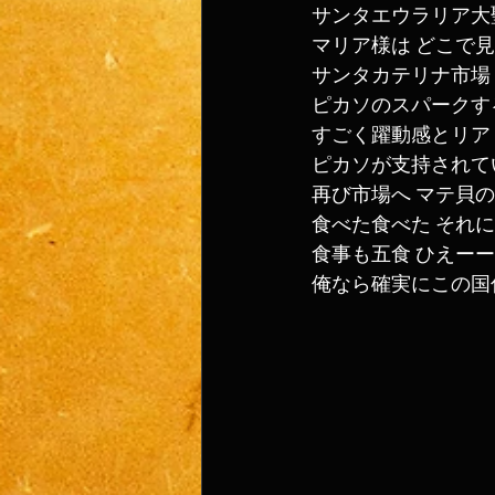
サンタエウラリア大
マリア様は どこで
サンタカテリナ市場
ピカソのスパークす
すごく躍動感とリア
ピカソが支持されて
再び市場へ マテ貝
食べた食べた それに
食事も五食 ひえー
俺なら確実にこの国