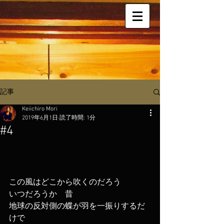
記事
Keiichiro Mori
2019年6月1日
読了時間: 1分
#4
この風はどこから吹くのだろう
いつだろうか    昔
地球の反対側の蝶が羽を一振りするだ
けで